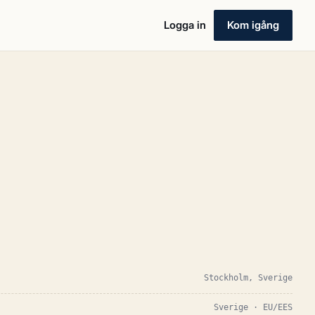
Logga in
Kom igång
Stockholm, Sverige
Sverige · EU/EES