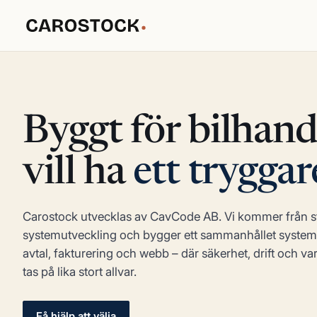
Byggt för bilhan
vill ha
ett tryggar
Carostock utvecklas av CavCode AB. Vi kommer från st
systemutveckling och bygger ett sammanhållet system 
avtal, fakturering och webb – där säkerhet, drift och v
tas på lika stort allvar.
Få hjälp att välja