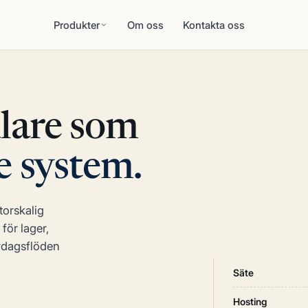
Produkter
Om oss
Kontakta oss
dlare som
e system.
orskalig
för lager,
ardagsflöden
Säte
Hosting