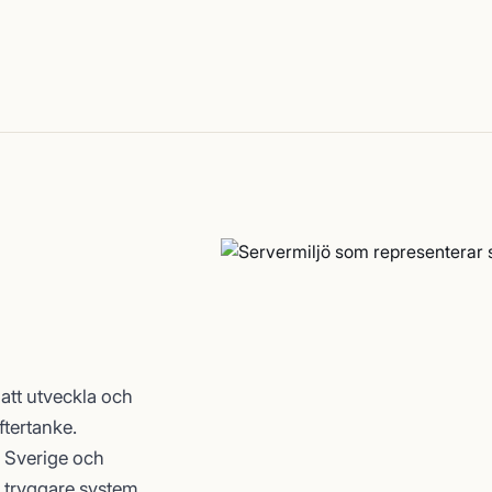
att utveckla och
ftertanke.
i Sverige och
tt tryggare system