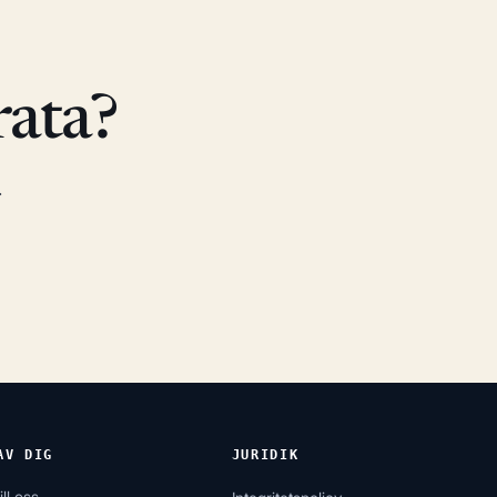
rata?
.
AV DIG
JURIDIK
ill oss